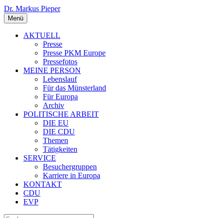
Dr. Markus Pieper
Menü
AKTUELL
Presse
Presse PKM Europe
Pressefotos
MEINE PERSON
Lebenslauf
Für das Münsterland
Für Europa
Archiv
POLITISCHE ARBEIT
DIE EU
DIE CDU
Themen
Tätigkeiten
SERVICE
Besuchergruppen
Karriere in Europa
KONTAKT
CDU
EVP