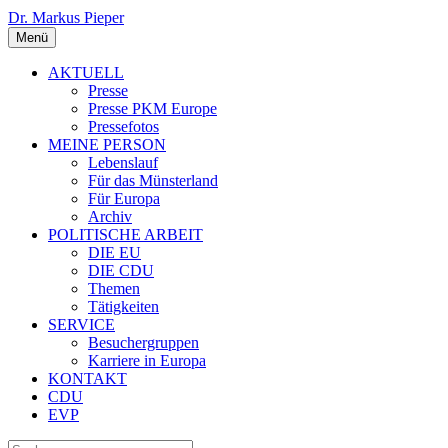
Dr. Markus Pieper
Menü
AKTUELL
Presse
Presse PKM Europe
Pressefotos
MEINE PERSON
Lebenslauf
Für das Münsterland
Für Europa
Archiv
POLITISCHE ARBEIT
DIE EU
DIE CDU
Themen
Tätigkeiten
SERVICE
Besuchergruppen
Karriere in Europa
KONTAKT
CDU
EVP