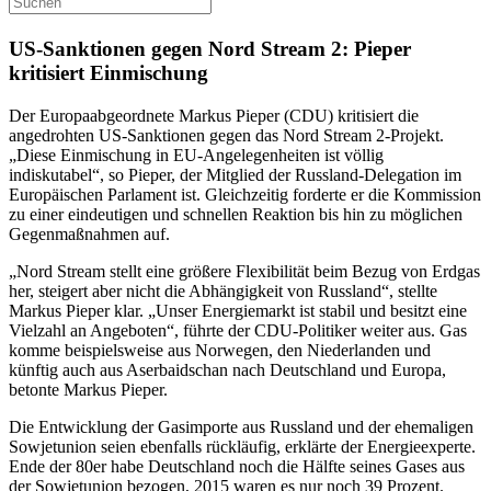
US-Sanktionen gegen Nord Stream 2: Pieper
kritisiert Einmischung
Der Europaabgeordnete Markus Pieper (CDU) kritisiert die
angedrohten US-Sanktionen gegen das Nord Stream 2-Projekt.
„Diese Einmischung in EU-Angelegenheiten ist völlig
indiskutabel“, so Pieper, der Mitglied der Russland-Delegation im
Europäischen Parlament ist. Gleichzeitig forderte er die Kommission
zu einer eindeutigen und schnellen Reaktion bis hin zu möglichen
Gegenmaßnahmen auf.
„Nord Stream stellt eine größere Flexibilität beim Bezug von Erdgas
her, steigert aber nicht die Abhängigkeit von Russland“, stellte
Markus Pieper klar. „Unser Energiemarkt ist stabil und besitzt eine
Vielzahl an Angeboten“, führte der CDU-Politiker weiter aus. Gas
komme beispielsweise aus Norwegen, den Niederlanden und
künftig auch aus Aserbaidschan nach Deutschland und Europa,
betonte Markus Pieper.
Die Entwicklung der Gasimporte aus Russland und der ehemaligen
Sowjetunion seien ebenfalls rückläufig, erklärte der Energieexperte.
Ende der 80er habe Deutschland noch die Hälfte seines Gases aus
der Sowjetunion bezogen, 2015 waren es nur noch 39 Prozent.