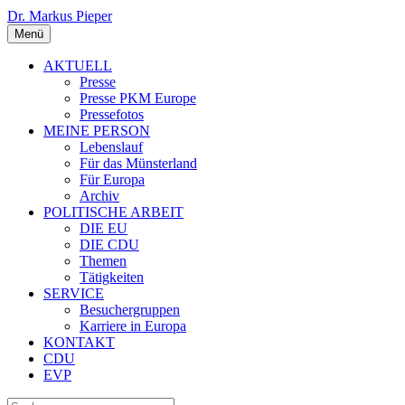
Dr. Markus Pieper
Menü
AKTUELL
Presse
Presse PKM Europe
Pressefotos
MEINE PERSON
Lebenslauf
Für das Münsterland
Für Europa
Archiv
POLITISCHE ARBEIT
DIE EU
DIE CDU
Themen
Tätigkeiten
SERVICE
Besuchergruppen
Karriere in Europa
KONTAKT
CDU
EVP