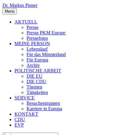
Dr. Markus Pieper
Menü
AKTUELL
Presse
Presse PKM Europe
Pressefotos
MEINE PERSON
Lebenslauf
Für das Münsterland
Für Europa
Archiv
POLITISCHE ARBEIT
DIE EU
DIE CDU
Themen
Tätigkeiten
SERVICE
Besuchergruppen
Karriere in Europa
KONTAKT
CDU
EVP