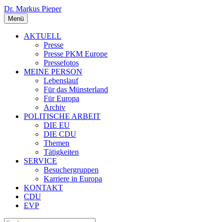
Dr. Markus Pieper
Menü
AKTUELL
Presse
Presse PKM Europe
Pressefotos
MEINE PERSON
Lebenslauf
Für das Münsterland
Für Europa
Archiv
POLITISCHE ARBEIT
DIE EU
DIE CDU
Themen
Tätigkeiten
SERVICE
Besuchergruppen
Karriere in Europa
KONTAKT
CDU
EVP