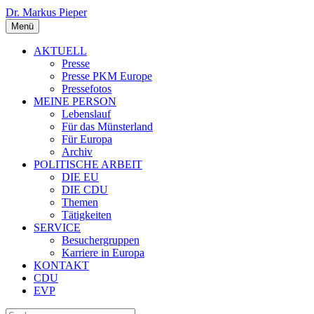
Dr. Markus Pieper
Menü
AKTUELL
Presse
Presse PKM Europe
Pressefotos
MEINE PERSON
Lebenslauf
Für das Münsterland
Für Europa
Archiv
POLITISCHE ARBEIT
DIE EU
DIE CDU
Themen
Tätigkeiten
SERVICE
Besuchergruppen
Karriere in Europa
KONTAKT
CDU
EVP