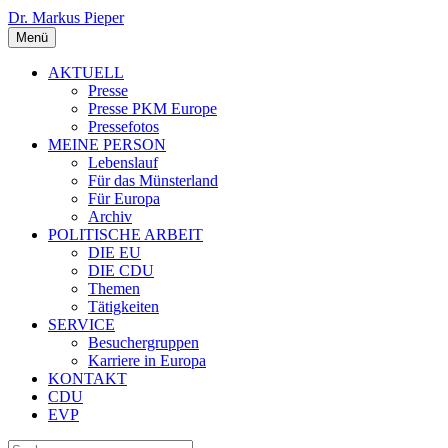
Dr. Markus Pieper
Menü
AKTUELL
Presse
Presse PKM Europe
Pressefotos
MEINE PERSON
Lebenslauf
Für das Münsterland
Für Europa
Archiv
POLITISCHE ARBEIT
DIE EU
DIE CDU
Themen
Tätigkeiten
SERVICE
Besuchergruppen
Karriere in Europa
KONTAKT
CDU
EVP