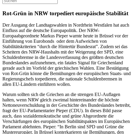
Rot-Grün in NRW torpediert europäische Stabilität
Der Ausgang der Landtagswahlen in Nordrhein Westfalen hat auch
Einfluss auf die deutsche Europapolitik. Der NRW-
Europaabgeordnete Markus Pieper warnte heute in Brüssel vor der
Einführung von Eurobonds oder dem Aufweichen von
Stabilitätskriterien “durch die Hintertür Bundesrat”. Zudem sei das
Scheitern des NRW-Haushalts mit der Weigerung der SPD, eine
Schuldenbremse in die Landesverfassung des größten deutschen
Bundeslandes aufzunehmen, ein fatales Signal für Griechenland
gerade auch im Vorfeld der griechischen Wahlen. Eine Bestätigung
von Rot-Grün könne die Bemühungen der europäischen Staats- und
Regierungschefs torpedieren, die nationale Schuldenbremsen in
allen EU-Ländern einführen wollen.
Warum sollten sich die Griechen an die strengen EU-Auflagen
halten, wenn NRW gleich zweimal hintereinander die höchste
Nettoneuverschuldung in der Geschichte des Bundeslandes betreibt,
fragt der EU-Parlamentarier Pieper (CDU). In dieses Bild passe
auch, dass sozialdemokratische und grüne Abgeordnete die
Verschärfungen des europäischen Stabilitätspaktes im Europäischen
Parlament ablehnten. Pieper: “In Berlin sind SPD und Grüne die
Mustereuropäer. In Brüssel konterkarieren sie Bemühungen, den