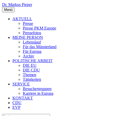
Dr. Markus Pieper
Menü
AKTUELL
Presse
Presse PKM Europe
Pressefotos
MEINE PERSON
Lebenslauf
Für das Münsterland
Für Europa
Archiv
POLITISCHE ARBEIT
DIE EU
DIE CDU
Themen
Tätigkeiten
SERVICE
Besuchergruppen
Karriere in Europa
KONTAKT
CDU
EVP