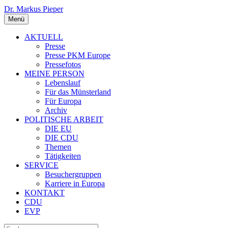
Dr. Markus Pieper
Menü
AKTUELL
Presse
Presse PKM Europe
Pressefotos
MEINE PERSON
Lebenslauf
Für das Münsterland
Für Europa
Archiv
POLITISCHE ARBEIT
DIE EU
DIE CDU
Themen
Tätigkeiten
SERVICE
Besuchergruppen
Karriere in Europa
KONTAKT
CDU
EVP