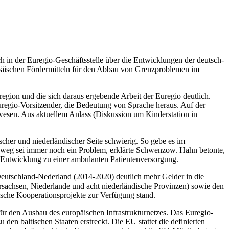
in der Euregio-Geschäftsstelle über die Entwicklungen der deutsch-
päischen Fördermitteln für den Abbau von Grenzproblemen im
gion und die sich daraus ergebende Arbeit der Euregio deutlich.
uregio-Vorsitzender, die Bedeutung von Sprache heraus. Auf der
esen. Aus aktuellem Anlass (Diskussion um Kinderstation in
scher und niederländischer Seite schwierig. So gebe es im
nweg sei immer noch ein Problem, erklärte Schwenzow. Hahn betonte,
 Entwicklung zu einer ambulanten Patientenversorgung.
Deutschland-Nederland (2014-2020) deutlich mehr Gelder in die
ersachsen, Niederlande und acht niederländische Provinzen) sowie den
ische Kooperationsprojekte zur Verfügung stand.
 den Ausbau des europäischen Infrastrukturnetzes. Das Euregio-
den baltischen Staaten erstreckt. Die EU stattet die definierten