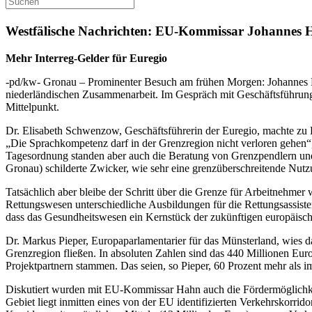
Westfälische Nachrichten: EU-Kommissar Johannes Ha
Mehr Interreg-Gelder für Euregio
-pd/kw- Gronau – Prominenter Besuch am frühen Morgen: Johannes Ha
niederländischen Zusammenarbeit. Im Gespräch mit Geschäftsführun
Mittelpunkt.
Dr. Elisabeth Schwenzow, Geschäftsführerin der Euregio, machte zu B
„Die Sprachkompetenz darf in der Grenzregion nicht verloren gehen“,
Tagesordnung standen aber auch die Beratung von Grenzpendlern und
Gronau) schilderte Zwicker, wie sehr eine grenzüberschreitende Nutz
Tatsächlich aber bleibe der Schritt über die Grenze für Arbeitnehmer
Rettungswesen unterschiedliche Ausbildungen für die Rettungsassis
dass das Gesundheitswesen ein Kernstück der zukünftigen europäisch
Dr. Markus Pieper, Europaparlamentarier für das Münsterland, wies 
Grenzregion fließen. In absoluten Zahlen sind das 440 Millionen Eur
Projektpartnern stammen. Das seien, so Pieper, 60 Prozent mehr als
Diskutiert wurden mit EU-Kommissar Hahn auch die Fördermöglichkei
Gebiet liegt inmitten eines von der EU identifizierten Verkehrskorrid