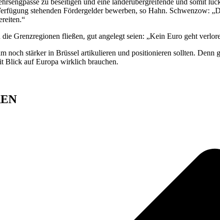
ehrsengpässe zu beseitigen und eine länderübergreifende und somit lück
 Verfügung stehenden Fördergelder bewerben, so Hahn. Schwenzow: „Die
reiten.“
in die Grenzregionen fließen, gut angelegt seien: „Kein Euro geht verlor
 noch stärker in Brüssel artikulieren und positionieren sollten. Denn
t Blick auf Europa wirklich brauchen.
REN