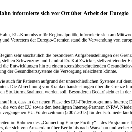
hn informierte sich vor Ort über Arbeit der Euregio
hn, EU-Kommissar für Regionalpolitik, informierte sich am Mittwoch 
g und Vertretern der Euregio-Gremien stand die Verwendung von euro
eginn sehr anschaulich die besonderen Aufgabenstellungen der Grenzre
 stellten Schwenzow und Landrat Dr. Kai Zwicker, stellvertretender E
 die Entwicklungen hin zu einem grenzüberschreitenden Gesundheitsw
ung der Gesundheitssysteme die Versorgung erleichtern könnte.
 wie auch für Patienten aufgrund der unterschiedlichen Systeme auf deut
tenten. Die Abrechnung von Krankenhausleistungen über die Grenze hi
en Strukturmaßnahmen werden soll. Besonderen Bedarf sieht er in der
darauf hin, dass in der neuen Phase des EU-Förderprogramms Interreg 
o, die von der EU sowie den beteiligten Interreg-Partnern (NRW, Nied
 im vergangenen EU-Förderzeitraum (2007-2013) für deutsch-niederländ
ten im Rahmen des „Connecting Europe Facility“ – des Programms für
ors, der sich von Amsterdam über Berlin bis nach Warschau und weiter zu 