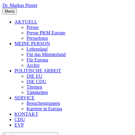
Dr. Markus Pieper
Menü
AKTUELL
Presse
Presse PKM Europe
Pressefotos
MEINE PERSON
Lebenslauf
Für das Münsterland
Für Europa
Archiv
POLITISCHE ARBEIT
DIE EU
DIE CDU
Themen
Tätigkeiten
SERVICE
Besuchergruppen
Karriere in Europa
KONTAKT
CDU
EVP