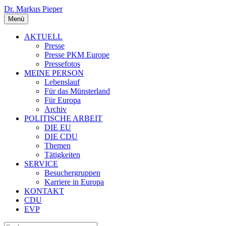
Dr. Markus Pieper
Menü
AKTUELL
Presse
Presse PKM Europe
Pressefotos
MEINE PERSON
Lebenslauf
Für das Münsterland
Für Europa
Archiv
POLITISCHE ARBEIT
DIE EU
DIE CDU
Themen
Tätigkeiten
SERVICE
Besuchergruppen
Karriere in Europa
KONTAKT
CDU
EVP