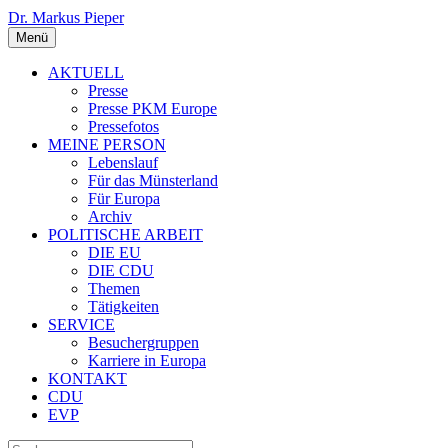
Dr. Markus Pieper
Menü
AKTUELL
Presse
Presse PKM Europe
Pressefotos
MEINE PERSON
Lebenslauf
Für das Münsterland
Für Europa
Archiv
POLITISCHE ARBEIT
DIE EU
DIE CDU
Themen
Tätigkeiten
SERVICE
Besuchergruppen
Karriere in Europa
KONTAKT
CDU
EVP