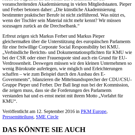
voranschreitenden Akademisierung in vielen Mitgliedstaaten
.
Pieper
und Ferber betonen daher: „Die künstliche Akademisierung
bestimmter praktischer Berufe ist nicht zielführend. Was nützt es,
wenn der Tischler sein Material nicht mehr kennt? Wir müssen
sozusagen zurück an die Drechselbank.“
Erfreut zeigen sich Markus Ferber und Markus Pieper
gleichermaßen über die Unterstützung des europäischen Parlaments
für eine freiwillige Corporate Social Responsibility bei KMU.
„Verbindliche Berichts- und Dokumentationspflichten für KMU wie
bei der CSR oder einer Frauenquote sind auch ein Grund für EU-
Verdrossenheit. Deswegen müssen wir den kleinen Unternehmen so
wenig Bürokratie auferlegen, wie möglich und Erleichterungen
schaffen – wie zum Beispiel durch den Ausbau des E-
Governments“, bilanzieren die Mittelstandssprecher der CDU/CSU-
Gruppe Pieper und Ferber. Der Ball liegt nun bei der Kommission,
die zeigen muss, dass sie die Forderungen des Parlaments
verstanden hat und es ernst meint mit ihrem Motto „Vorfahrt für
KMU“.
Veröffentlicht am 12. September 2016 in
PKM Europe
,
Pressemitteilung
,
SME Circle
DAS KÖNNTE SIE AUCH