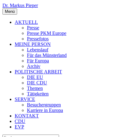
Dr. Markus Pieper
Menü
AKTUELL
Presse
Presse PKM Europe
Pressefotos
MEINE PERSON
Lebenslauf
Für das Münsterland
Für Europa
Archiv
POLITISCHE ARBEIT
DIE EU
DIE CDU
Themen
Tätigkeiten
SERVICE
Besuchergruppen
Karriere in Europa
KONTAKT
CDU
EVP