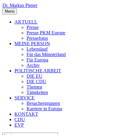
Dr. Markus Pieper
Menü
AKTUELL
Presse
Presse PKM Europe
Pressefotos
MEINE PERSON
Lebenslauf
Für das Münsterland
Für Europa
Archiv
POLITISCHE ARBEIT
DIE EU
DIE CDU
Themen
Tätigkeiten
SERVICE
Besuchergruppen
Karriere in Europa
KONTAKT
CDU
EVP