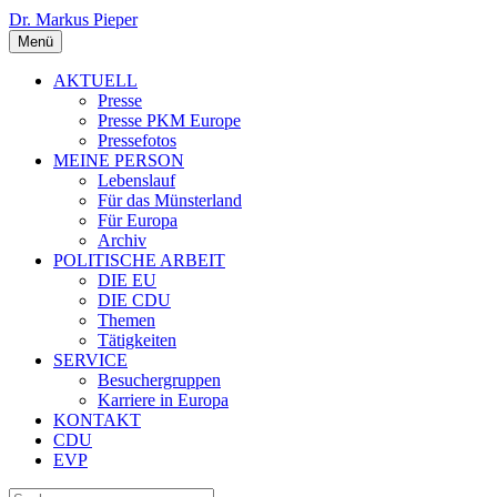
Dr. Markus Pieper
Menü
AKTUELL
Presse
Presse PKM Europe
Pressefotos
MEINE PERSON
Lebenslauf
Für das Münsterland
Für Europa
Archiv
POLITISCHE ARBEIT
DIE EU
DIE CDU
Themen
Tätigkeiten
SERVICE
Besuchergruppen
Karriere in Europa
KONTAKT
CDU
EVP