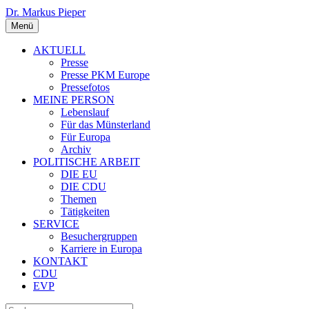
Dr. Markus Pieper
Menü
AKTUELL
Presse
Presse PKM Europe
Pressefotos
MEINE PERSON
Lebenslauf
Für das Münsterland
Für Europa
Archiv
POLITISCHE ARBEIT
DIE EU
DIE CDU
Themen
Tätigkeiten
SERVICE
Besuchergruppen
Karriere in Europa
KONTAKT
CDU
EVP