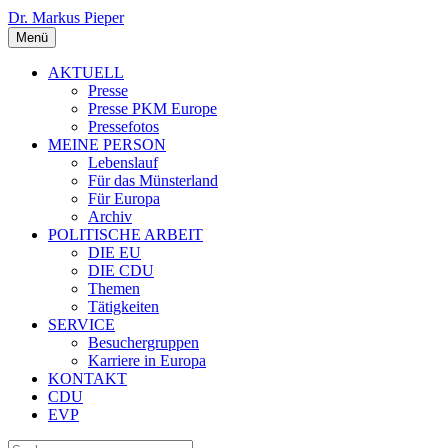
Dr. Markus Pieper
Menü
AKTUELL
Presse
Presse PKM Europe
Pressefotos
MEINE PERSON
Lebenslauf
Für das Münsterland
Für Europa
Archiv
POLITISCHE ARBEIT
DIE EU
DIE CDU
Themen
Tätigkeiten
SERVICE
Besuchergruppen
Karriere in Europa
KONTAKT
CDU
EVP