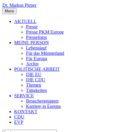
Dr. Markus Pieper
Menü
AKTUELL
Presse
Presse PKM Europe
Pressefotos
MEINE PERSON
Lebenslauf
Für das Münsterland
Für Europa
Archiv
POLITISCHE ARBEIT
DIE EU
DIE CDU
Themen
Tätigkeiten
SERVICE
Besuchergruppen
Karriere in Europa
KONTAKT
CDU
EVP