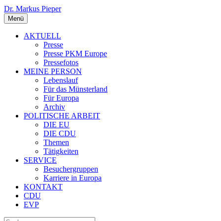
Dr. Markus Pieper
Menü
AKTUELL
Presse
Presse PKM Europe
Pressefotos
MEINE PERSON
Lebenslauf
Für das Münsterland
Für Europa
Archiv
POLITISCHE ARBEIT
DIE EU
DIE CDU
Themen
Tätigkeiten
SERVICE
Besuchergruppen
Karriere in Europa
KONTAKT
CDU
EVP