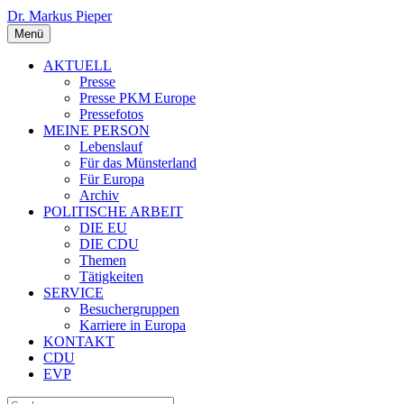
Dr. Markus Pieper
Menü
AKTUELL
Presse
Presse PKM Europe
Pressefotos
MEINE PERSON
Lebenslauf
Für das Münsterland
Für Europa
Archiv
POLITISCHE ARBEIT
DIE EU
DIE CDU
Themen
Tätigkeiten
SERVICE
Besuchergruppen
Karriere in Europa
KONTAKT
CDU
EVP