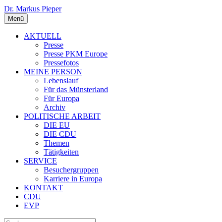
Dr. Markus Pieper
Menü
AKTUELL
Presse
Presse PKM Europe
Pressefotos
MEINE PERSON
Lebenslauf
Für das Münsterland
Für Europa
Archiv
POLITISCHE ARBEIT
DIE EU
DIE CDU
Themen
Tätigkeiten
SERVICE
Besuchergruppen
Karriere in Europa
KONTAKT
CDU
EVP