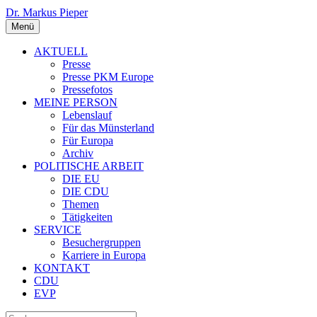
Dr. Markus Pieper
Menü
AKTUELL
Presse
Presse PKM Europe
Pressefotos
MEINE PERSON
Lebenslauf
Für das Münsterland
Für Europa
Archiv
POLITISCHE ARBEIT
DIE EU
DIE CDU
Themen
Tätigkeiten
SERVICE
Besuchergruppen
Karriere in Europa
KONTAKT
CDU
EVP