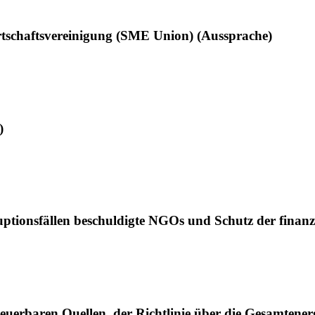
tschaftsvereinigung (SME Union) (Aussprache)
)
ptionsfällen beschuldigte NGOs und Schutz der finanzi
uerbaren Quellen, der Richtlinie über die Gesamtenerg