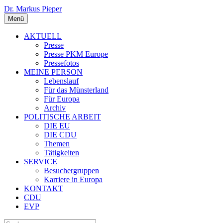
Dr. Markus Pieper
Menü
AKTUELL
Presse
Presse PKM Europe
Pressefotos
MEINE PERSON
Lebenslauf
Für das Münsterland
Für Europa
Archiv
POLITISCHE ARBEIT
DIE EU
DIE CDU
Themen
Tätigkeiten
SERVICE
Besuchergruppen
Karriere in Europa
KONTAKT
CDU
EVP