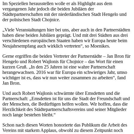
Im Speziellen herausstellen wolle er als Highlight aus dem
vergangenen Jahr jedoch die beiden Jubiläen der
Städtepartnerschaften mit der niederländischen Stadt Hengelo und
der polnischen Stadt Chojnice.
„Viele Veranstaltungen hier bei uns, aber auch in den Partnerstädten
haben diese beiden Jubiläen geprägt. Und mit drei Städten aus drei
verschiedenen europäischen Staaten haben wir Europa heute beim
Neujahrsempfang auch wirklich vertreten“, so Moenikes.
Gerne ergriffen die beiden Vertreter der Partnerstädte – Jan Bron für
Hengelo und Robert Wajlonis für Chojnice – das Wort für einen
kurzen Gruß. „In den 25 Jahren ist eine wahre Partnerschaft
herangewachsen. 2016 war für Europa ein schwieriges Jahr, umso
wichtiger ist es, dass wir nun weiter zusammen zu arbeiten“, fand
Jan Bron.
Und auch Robert Wajlonis schwärmte über Emsdetten und die
Partnerschaft: „Emsdetten ist für uns die Stadt der Freundschaft und
der Menschen, die Bedürftigen helfen wollen. Wir hoffen, dass die
Herzlichkeit des Städtepartnerschaftsvereins und seiner Mitglieder
noch lange bestehen bleibt.“
Schon nach diesen Worten honorierte das Publikum die Arbeit des
Vereins mit starkem Applaus, obwohl zu diesem Zeitpunkt noch