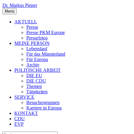
Dr. Markus Pieper
Menü
AKTUELL
Presse
Presse PKM Europe
Pressefotos
MEINE PERSON
Lebenslauf
Für das Münsterland
Für Europa
Archiv
POLITISCHE ARBEIT
DIE EU
DIE CDU
Themen
Tätigkeiten
SERVICE
Besuchergruppen
Karriere in Europa
KONTAKT
CDU
EVP