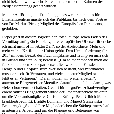
nicht bekannt war, welche Ehrenamtlichen hier im Rahmen des
Neujahrsempfangs geehrt würden.
Mit der Auflösung und Enthüllung eines weiteren Plakats für die
Ehrenamtsgalerie musste sich das Publikum bis nach dem Vortrag
von Dr. Markus Pieper, Mitglied des Europäischen Parlaments,
gedulden.
Pieper griff in diesem sogleich den roten, europäischen Faden des
Vormittags auf. „Ein Empfang unter europäischer Überschrift erlebe
ich nicht mehr oft in letzter Zeit“, so der Abgeordnete. Mehr und
mehr würde Kritik an der Union geübt. Den Herausforderung für
2017 mit dem Brexit, der Flüchtlingskrise und Trump sei man sich
in Brüssel und Straßburg bewusst. „Um so mehr machen mich die
funktionierenden Städtepartnerschaften wie hier in Emsdetten,
Hengelo und Chojnice stolz. Wer sich besucht, wer miteinander
musiziert, schafft Vertrauen, und vielen unserer Mitgliedsstaaten
fehlt es an Vertrauen.“ „Daran wollen wir weiter arbeiten“,
antwortete Bürgermeister Moenikes darauf und enthüllte damit, was
viele schon vermutet hatten: Geehrt für ihr großes, zeitaufwendiges
ehrenamtliches Engagement wurde der Städtepartnerschaftsverein
um die Vorstandsmitglieder Christian Erfling, Peter Ullrich (fehlte
krankheitsbedingt), Brigitte Lohmann und Margot Staszewska-
Bednarczyk. „Sie und Ihre Mitglieder leben die Städtepartnerschaft
in intensiver Arbeit rund um die Planung und Betreuung von