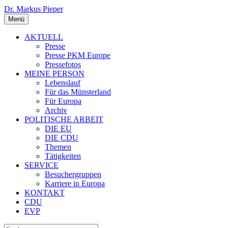
Dr. Markus Pieper
Menü
AKTUELL
Presse
Presse PKM Europe
Pressefotos
MEINE PERSON
Lebenslauf
Für das Münsterland
Für Europa
Archiv
POLITISCHE ARBEIT
DIE EU
DIE CDU
Themen
Tätigkeiten
SERVICE
Besuchergruppen
Karriere in Europa
KONTAKT
CDU
EVP