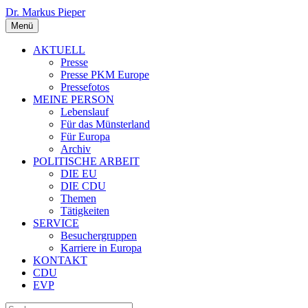
Dr. Markus Pieper
Menü
AKTUELL
Presse
Presse PKM Europe
Pressefotos
MEINE PERSON
Lebenslauf
Für das Münsterland
Für Europa
Archiv
POLITISCHE ARBEIT
DIE EU
DIE CDU
Themen
Tätigkeiten
SERVICE
Besuchergruppen
Karriere in Europa
KONTAKT
CDU
EVP