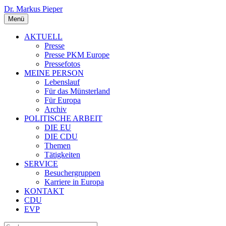
Dr. Markus Pieper
Menü
AKTUELL
Presse
Presse PKM Europe
Pressefotos
MEINE PERSON
Lebenslauf
Für das Münsterland
Für Europa
Archiv
POLITISCHE ARBEIT
DIE EU
DIE CDU
Themen
Tätigkeiten
SERVICE
Besuchergruppen
Karriere in Europa
KONTAKT
CDU
EVP