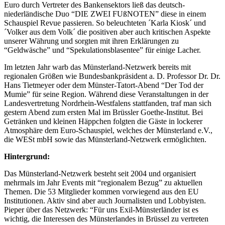
Euro durch Vertreter des Bankensektors ließ das deutsch-
niederländische Duo “DIE ZWEI FUßNOTEN” diese in einem
Schauspiel Revue passieren. So beleuchteten ´Karla Kiosk´ und
´Volker aus dem Volk´ die positiven aber auch kritischen Aspekte
unserer Währung und sorgten mit ihren Erklärungen zu
“Geldwäsche” und “Spekulationsblasentee” für einige Lacher.
Im letzten Jahr warb das Münsterland-Netzwerk bereits mit
regionalen Größen wie Bundesbankpräsident a. D. Professor Dr. Dr.
Hans Tietmeyer oder dem Münster-Tatort-Abend “Der Tod der
Mumie” für seine Region. Während diese Veranstaltungen in der
Landesvertretung Nordrhein-Westfalens stattfanden, traf man sich
gestern Abend zum ersten Mal im Brüssler Goethe-Institut. Bei
Getränken und kleinen Häppchen folgten die Gäste in lockerer
Atmosphäre dem Euro-Schauspiel, welches der Münsterland e.V.,
die WESt mbH sowie das Münsterland-Netzwerk ermöglichten.
Hintergrund:
Das Münsterland-Netzwerk besteht seit 2004 und organisiert
mehrmals im Jahr Events mit “regionalem Bezug” zu aktuellen
Themen. Die 53 Mitglieder kommen vorwiegend aus den EU
Institutionen. Aktiv sind aber auch Journalisten und Lobbyisten.
Pieper über das Netzwerk: “Für uns Exil-Münsterländer ist es
wichtig, die Interessen des Münsterlandes in Brüssel zu vertreten