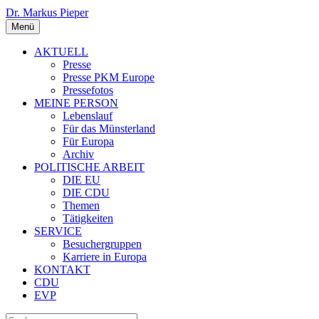
Dr. Markus Pieper
Menü
AKTUELL
Presse
Presse PKM Europe
Pressefotos
MEINE PERSON
Lebenslauf
Für das Münsterland
Für Europa
Archiv
POLITISCHE ARBEIT
DIE EU
DIE CDU
Themen
Tätigkeiten
SERVICE
Besuchergruppen
Karriere in Europa
KONTAKT
CDU
EVP