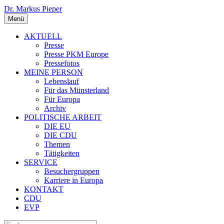
Dr. Markus Pieper
Menü
AKTUELL
Presse
Presse PKM Europe
Pressefotos
MEINE PERSON
Lebenslauf
Für das Münsterland
Für Europa
Archiv
POLITISCHE ARBEIT
DIE EU
DIE CDU
Themen
Tätigkeiten
SERVICE
Besuchergruppen
Karriere in Europa
KONTAKT
CDU
EVP