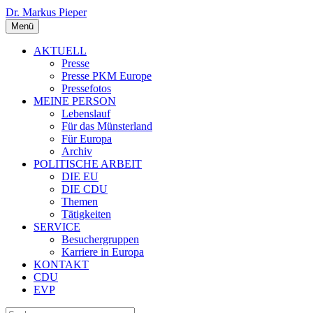
Dr. Markus Pieper
Menü
AKTUELL
Presse
Presse PKM Europe
Pressefotos
MEINE PERSON
Lebenslauf
Für das Münsterland
Für Europa
Archiv
POLITISCHE ARBEIT
DIE EU
DIE CDU
Themen
Tätigkeiten
SERVICE
Besuchergruppen
Karriere in Europa
KONTAKT
CDU
EVP