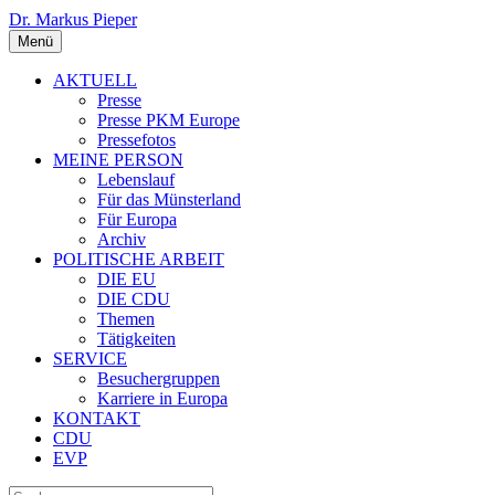
Dr. Markus Pieper
Menü
AKTUELL
Presse
Presse PKM Europe
Pressefotos
MEINE PERSON
Lebenslauf
Für das Münsterland
Für Europa
Archiv
POLITISCHE ARBEIT
DIE EU
DIE CDU
Themen
Tätigkeiten
SERVICE
Besuchergruppen
Karriere in Europa
KONTAKT
CDU
EVP