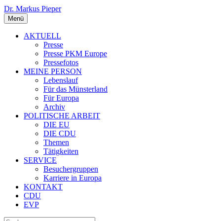
Dr. Markus Pieper
Menü
AKTUELL
Presse
Presse PKM Europe
Pressefotos
MEINE PERSON
Lebenslauf
Für das Münsterland
Für Europa
Archiv
POLITISCHE ARBEIT
DIE EU
DIE CDU
Themen
Tätigkeiten
SERVICE
Besuchergruppen
Karriere in Europa
KONTAKT
CDU
EVP