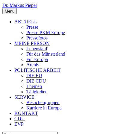
Dr. Markus Pieper
Menü
AKTUELL
Presse
Presse PKM Europe
Pressefotos
MEINE PERSON
Lebenslauf
Für das Münsterland
Für Europa
Archiv
POLITISCHE ARBEIT
DIE EU
DIE CDU
Themen
Tätigkeiten
SERVICE
Besuchergruppen
Karriere in Europa
KONTAKT
CDU
EVP