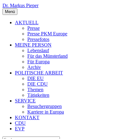
Dr. Markus Pieper
Menü
AKTUELL
Presse
Presse PKM Europe
Pressefotos
MEINE PERSON
Lebenslauf
Für das Münsterland
Für Europa
Archiv
POLITISCHE ARBEIT
DIE EU
DIE CDU
Themen
Tätigkeiten
SERVICE
Besuchergruppen
Karriere in Europa
KONTAKT
CDU
EVP