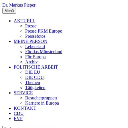
Dr. Markus Pieper
Menü
AKTUELL
Presse
Presse PKM Europe
Pressefotos
MEINE PERSON
Lebenslauf
Für das Münsterland
Für Europa
Archiv
POLITISCHE ARBEIT
DIE EU
DIE CDU
Themen
Tätigkeiten
SERVICE
Besuchergruppen
Karriere in Europa
KONTAKT
CDU
EVP