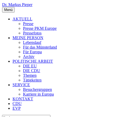
Dr. Markus Pieper
Menü
AKTUELL
Presse
Presse PKM Europe
Pressefotos
MEINE PERSON
Lebenslauf
Für das Münsterland
Für Europa
Archiv
POLITISCHE ARBEIT
DIE EU
DIE CDU
Themen
Tätigkeiten
SERVICE
Besuchergruppen
Karriere in Europa
KONTAKT
CDU
EVP