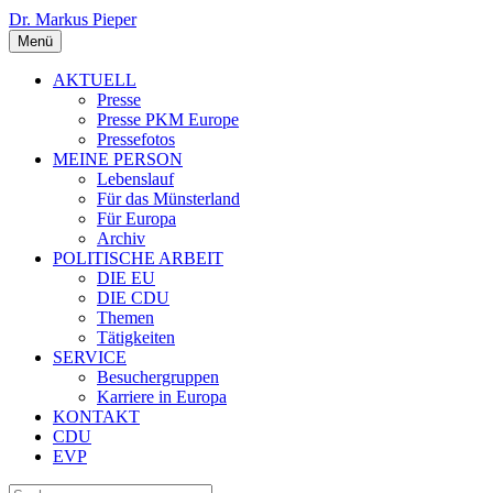
Dr. Markus Pieper
Menü
AKTUELL
Presse
Presse PKM Europe
Pressefotos
MEINE PERSON
Lebenslauf
Für das Münsterland
Für Europa
Archiv
POLITISCHE ARBEIT
DIE EU
DIE CDU
Themen
Tätigkeiten
SERVICE
Besuchergruppen
Karriere in Europa
KONTAKT
CDU
EVP