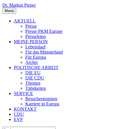
Dr. Markus Pieper
Menü
AKTUELL
Presse
Presse PKM Europe
Pressefotos
MEINE PERSON
Lebenslauf
Für das Münsterland
Für Europa
Archiv
POLITISCHE ARBEIT
DIE EU
DIE CDU
Themen
Tätigkeiten
SERVICE
Besuchergruppen
Karriere in Europa
KONTAKT
CDU
EVP