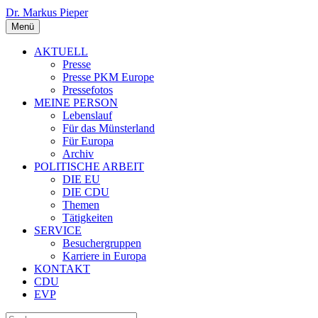
Dr. Markus Pieper
Menü
AKTUELL
Presse
Presse PKM Europe
Pressefotos
MEINE PERSON
Lebenslauf
Für das Münsterland
Für Europa
Archiv
POLITISCHE ARBEIT
DIE EU
DIE CDU
Themen
Tätigkeiten
SERVICE
Besuchergruppen
Karriere in Europa
KONTAKT
CDU
EVP