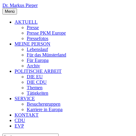
Dr. Markus Pieper
Menü
AKTUELL
Presse
Presse PKM Europe
Pressefotos
MEINE PERSON
Lebenslauf
Für das Münsterland
Für Europa
Archiv
POLITISCHE ARBEIT
DIE EU
DIE CDU
Themen
Tätigkeiten
SERVICE
Besuchergruppen
Karriere in Europa
KONTAKT
CDU
EVP