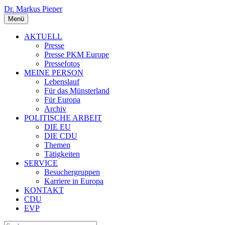
Dr. Markus Pieper
Menü
AKTUELL
Presse
Presse PKM Europe
Pressefotos
MEINE PERSON
Lebenslauf
Für das Münsterland
Für Europa
Archiv
POLITISCHE ARBEIT
DIE EU
DIE CDU
Themen
Tätigkeiten
SERVICE
Besuchergruppen
Karriere in Europa
KONTAKT
CDU
EVP