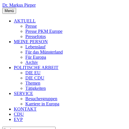
Dr. Markus Pieper
Menü
AKTUELL
Presse
Presse PKM Europe
Pressefotos
MEINE PERSON
Lebenslauf
Für das Münsterland
Für Europa
Archiv
POLITISCHE ARBEIT
DIE EU
DIE CDU
Themen
Tätigkeiten
SERVICE
Besuchergruppen
Karriere in Europa
KONTAKT
CDU
EVP