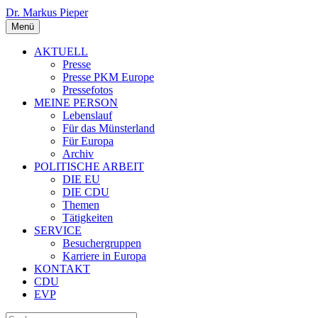
Dr. Markus Pieper
Menü
AKTUELL
Presse
Presse PKM Europe
Pressefotos
MEINE PERSON
Lebenslauf
Für das Münsterland
Für Europa
Archiv
POLITISCHE ARBEIT
DIE EU
DIE CDU
Themen
Tätigkeiten
SERVICE
Besuchergruppen
Karriere in Europa
KONTAKT
CDU
EVP