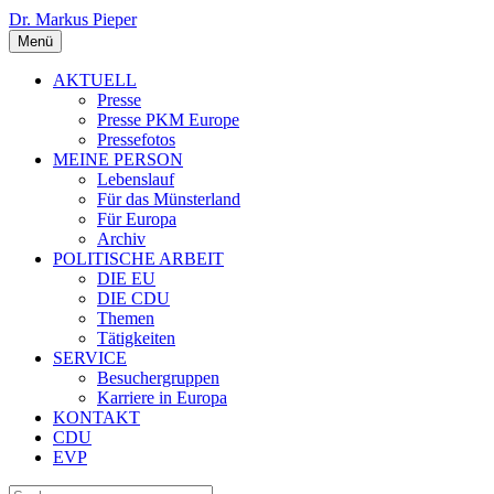
Dr. Markus Pieper
Menü
AKTUELL
Presse
Presse PKM Europe
Pressefotos
MEINE PERSON
Lebenslauf
Für das Münsterland
Für Europa
Archiv
POLITISCHE ARBEIT
DIE EU
DIE CDU
Themen
Tätigkeiten
SERVICE
Besuchergruppen
Karriere in Europa
KONTAKT
CDU
EVP