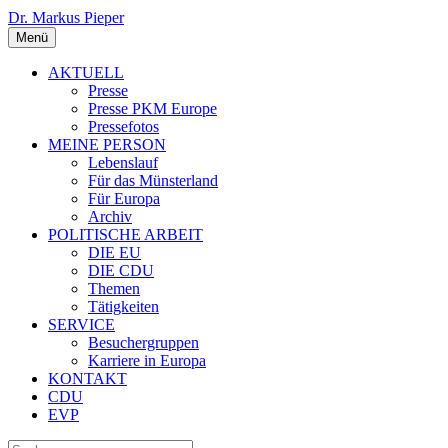
Dr. Markus Pieper
Menü
AKTUELL
Presse
Presse PKM Europe
Pressefotos
MEINE PERSON
Lebenslauf
Für das Münsterland
Für Europa
Archiv
POLITISCHE ARBEIT
DIE EU
DIE CDU
Themen
Tätigkeiten
SERVICE
Besuchergruppen
Karriere in Europa
KONTAKT
CDU
EVP