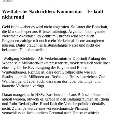
Westfälische Nachrichten: Kommentar – Es läuft
nicht rund
Geld ist da – aber es wird nicht abgerufen. So lautet die Botschaft,
die Markus Pieper aus Brüssel mitbringt. Ärgerlich, denn gerade
Nordrhein-Westfalen im Zentrum Europas wird sich allen
Prognosen zufolge mit noch mehr Verkehr als heute arrangieren
müssen. Dafür braucht es leistungsfähige Netze und nicht die
bekannten Dauerbaustellen.
-Wolfgang Kleideiter- Als Verkehrsminister Dobrindt Anfang der
Woche sein Milliarden-Paket präsentierte, mokierten sich viele über
eine angebliche Bevorzugung der Bayern und Baden-
Württemberger. Richtig ist, dass dort Großprojekte wie ein
Staubsauger die Millionen aus Berlin und Brüssel anziehen. Zur
Wahrheit gehört aber auch, dass man dort über planungs- und
baureife Vorhaben verfügt.
Daran mangelt es in NRW. Zuschussmittel aus Brüssel können nicht
abholt werden, obwohl es gerade in den Ballungsräumen an Rhein
und Ruhr Bedarf gäbe. Rund läuft die Verkehrspolitik jedenfalls
nicht. Zu lange wurde eine vorausschauende Planung
vernachlässigt, fachkundiges Personal nach Hause geschickt.