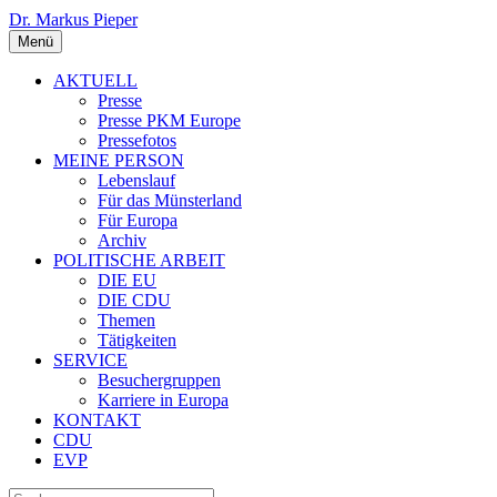
Dr. Markus Pieper
Menü
AKTUELL
Presse
Presse PKM Europe
Pressefotos
MEINE PERSON
Lebenslauf
Für das Münsterland
Für Europa
Archiv
POLITISCHE ARBEIT
DIE EU
DIE CDU
Themen
Tätigkeiten
SERVICE
Besuchergruppen
Karriere in Europa
KONTAKT
CDU
EVP