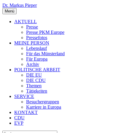
Dr. Markus Pieper
Menü
AKTUELL
Presse
Presse PKM Europe
Pressefotos
MEINE PERSON
Lebenslauf
Für das Münsterland
Für Europa
Archiv
POLITISCHE ARBEIT
DIE EU
DIE CDU
Themen
Tätigkeiten
SERVICE
Besuchergruppen
Karriere in Europa
KONTAKT
CDU
EVP