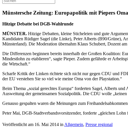
Münstersche Zeitung: Europapolitik mit Piepers Oma
Hitzige Debatte bei DGB-Wahlrunde
MÜNSTER.
Hitzige Debatten, kleine Sticheleien und gute Argume
Kandidaten Rüdiger Sagel (die Linke), Peter Alberts (B90/Grüne), 
Münsterland). Die Moderation übernahm Klaus Schubert, Dozent am Ins
Die Differenzen beginnen bereits innerhalb der Großen Koalition: Eu
Mindestlohn zu etablieren“, sagte Pieper. Zudem gefährde er Arbeits
die Wirtschaft.“
Scharfe Kritik der Linken richtete sich nicht nur gegen CDU und FDP
der EU verstehen Sie so viel wie meine Oma von der Playstation.“
Beim Thema „sozial gerechtes Europa“ forderten Sagel, Alberts und A
Ausweitung der gemeinsamen Sozialpolitik. Die CDU wolle „keinen e
Genauso gespalten waren die Meinungen zum Freihandelsabkommen. 
Peter Mai, DGB-Stadtverbandsvorsitzender, forderte „gleichen Lohn fü
Veröffentlicht am 16. Mai 2014 in
Allgemein
,
Presse regional