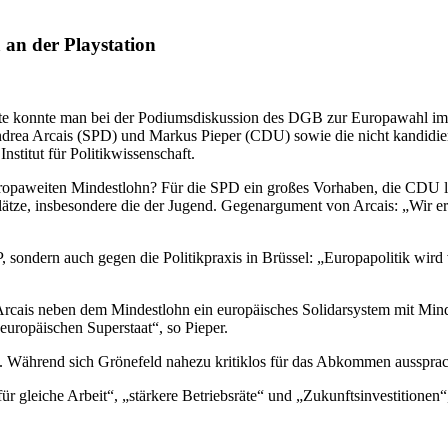
 an der Playstation
nte konnte man bei der Podiumsdiskussion des DGB zur Europawahl im C
Andrea Arcais (SPD) und Markus Pieper (CDU) sowie die nicht kandid
titut für Politikwissenschaft.
ropaweiten Mindestlohn? Für die SPD ein großes Vorhaben, die CDU lehn
plätze, insbesondere die der Jugend. Gegenargument von Arcais: „Wir 
, sondern auch gegen die Politikpraxis in Brüssel: „Europapolitik wir
rcais neben dem Mindestlohn ein europäisches Solidarsystem mit Minde
uropäischen Superstaat“, so Pieper.
Während sich Grönefeld nahezu kritiklos für das Abkommen aussprach
r gleiche Arbeit“, „stärkere Betriebsräte“ und „Zukunftsinvestitionen