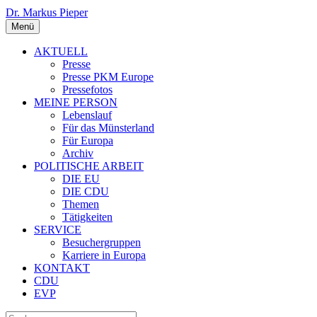
Dr. Markus Pieper
Menü
AKTUELL
Presse
Presse PKM Europe
Pressefotos
MEINE PERSON
Lebenslauf
Für das Münsterland
Für Europa
Archiv
POLITISCHE ARBEIT
DIE EU
DIE CDU
Themen
Tätigkeiten
SERVICE
Besuchergruppen
Karriere in Europa
KONTAKT
CDU
EVP