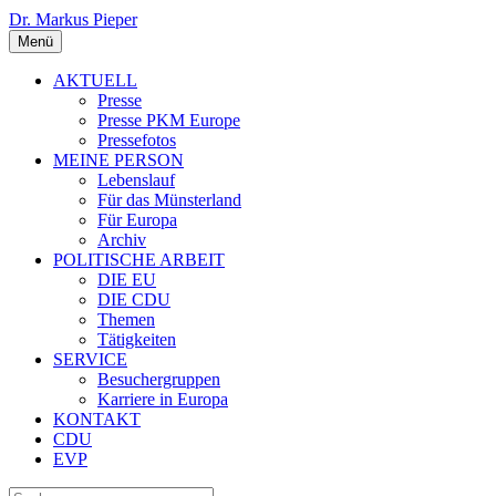
Dr. Markus Pieper
Menü
AKTUELL
Presse
Presse PKM Europe
Pressefotos
MEINE PERSON
Lebenslauf
Für das Münsterland
Für Europa
Archiv
POLITISCHE ARBEIT
DIE EU
DIE CDU
Themen
Tätigkeiten
SERVICE
Besuchergruppen
Karriere in Europa
KONTAKT
CDU
EVP