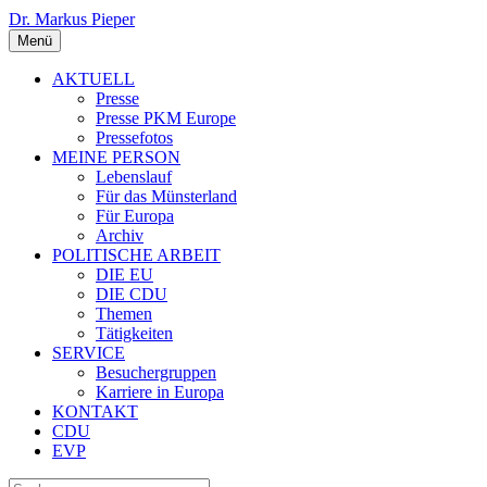
Dr. Markus Pieper
Menü
AKTUELL
Presse
Presse PKM Europe
Pressefotos
MEINE PERSON
Lebenslauf
Für das Münsterland
Für Europa
Archiv
POLITISCHE ARBEIT
DIE EU
DIE CDU
Themen
Tätigkeiten
SERVICE
Besuchergruppen
Karriere in Europa
KONTAKT
CDU
EVP